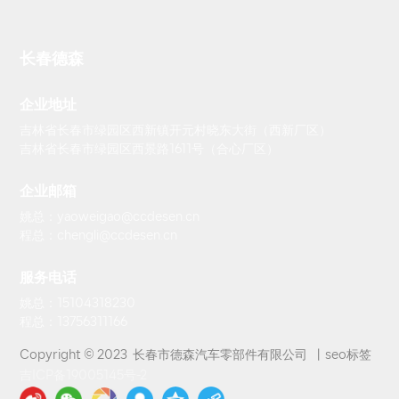
长春德森
企业地址
吉林省长春市绿园区西新镇开元村晓东大街（西新厂区）
吉林省长春市绿园区西景路1611号（合心厂区）
企业邮箱
姚总：yaoweigao@ccdesen.cn
程总：chengli@ccdesen.cn
服务电话
姚总：15104318230
程总：13756311166
Copyright © 2023 长春市德森汽车零部件有限公司 丨
seo标签
吉ICP备19005145号-2