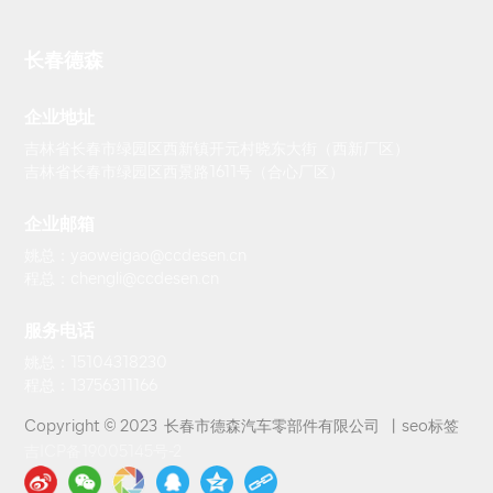
长春德森
企业地址
吉林省长春市绿园区西新镇开元村晓东大街（西新厂区）
吉林省长春市绿园区西景路1611号（合心厂区）
企业邮箱
姚总：yaoweigao@ccdesen.cn
程总：chengli@ccdesen.cn
服务电话
姚总：15104318230
程总：13756311166
Copyright © 2023 长春市德森汽车零部件有限公司 丨
seo标签
吉ICP备19005145号-2