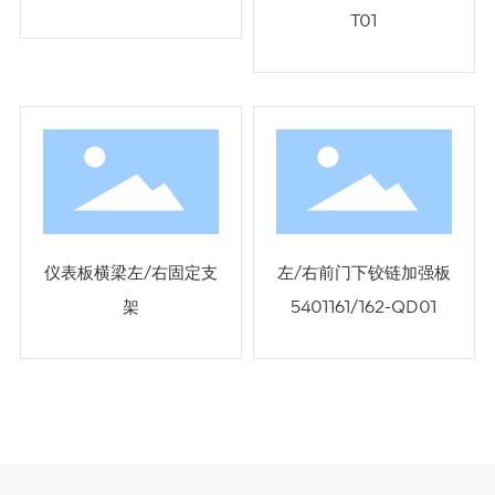
T01
仪表板横梁左/右固定支
左/右前门下铰链加强板
架
5401161/162-QD01