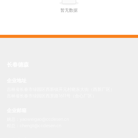
暂无数据
长春德森
企业地址
吉林省长春市绿园区西新镇开元村晓东大街（西新厂区）
吉林省长春市绿园区西景路1611号（合心厂区）
企业邮箱
姚总：yaoweigao@ccdesen.cn
程总：chengli@ccdesen.cn